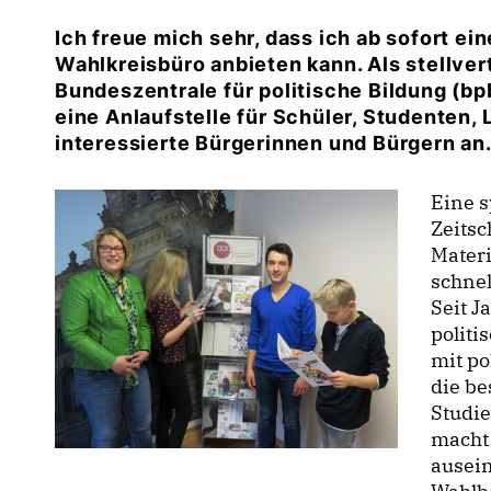
Ich freue mich sehr, dass ich ab sofort e
Wahlkreisbüro anbieten kann. Als stellver
Bundeszentrale für politische Bildung (bp
eine Anlaufstelle für Schüler, Studenten, 
interessierte Bürgerinnen und Bürgern an
Eine 
Zeits
Materi
schnel
Seit J
politi
mit po
die b
Studi
macht 
ausein