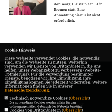
der Georg-Gleistein-Str. 51 in
Bremen statt. Eine
Anmeldung hierfür ist nicht
erforderlich.
19.01.2015
Cookie Hinweis
Diese Webseite verwendet Cookies, die notwendig
sind, um die Webseite zu nutzen. Weiterhin
verwenden wir Dienste von Drittanbietern, die uns
helfen, unser Webangebot zu verbessern (Website-
Mitglied der
Optmierung). Für die Verwendung bestimmter
Bremischen
Dienste, benötigen wir Ihre Einwilligung. Ihre
Bürgerschaft
Einwilligung können Sie jederzeit widerrufen. Weitere
Informationen finden Sie in unserer
Datenschutzerklärung
.
Technisch notwendige Cookies (
Übersicht
)
Die notwendigen Cookies werden allein für den
IMPRESSUM
DATENSCHUTZ
KONTAKT
ordnungsgemäßen Gebrauch der Webseite benötigt.
Cookies von Drittanbietern (
Übersicht
)